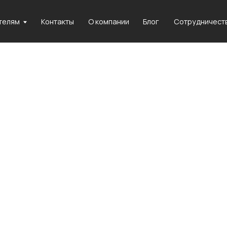
+
Контакты
О компании
Блог
Сотрудничество
Сертификация
Сотрудничество
FAQ
Блог
Контакты
ые панели All W